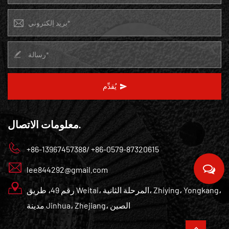
يُقدِّم
معلومات الاتصال.
+86-13967457388/ +86-0579-87320615
lee844292@gmail.com
رقم 49، طريق Weitai، المرحلة الثانية، Zhiying، Yongkang،
مدينة Jinhua، Zhejiang، الصين