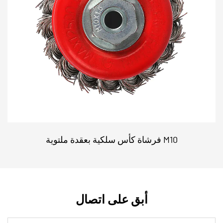
اللمسة النهائية المتسقة والسلسة التي توفرها توفر
الوقت الذي تقضيه في الصنفرة والتلميع يدويًا، مما
يحسن الإنتاجية الإجمالية.
عمر أطول للأداة: إن متانة القرص القلاب الخاص بنا
تعني أنك ستنفق أموالاً ووقتًا أقل لاستبدال أقراص
الصنفرة البالية. وهذا يعني أنه يمكنك العمل لفترات
أطول وتوفير تكاليف التشغيل.
لمسة نهائية عالية الجودة: لتحقيق التوازن بين قدرة
القطع القوية والتشطيب الجيد، يوفر قرص تلميع
فرشاة كأس سلكية بعقدة ملتوية M10
الخشب المعدني سطحًا ثابتًا وموحدًا مع عدد أقل من
الخدوش والعيوب.
التشغيل الآمن: تم تصميم المنتج لتحقيق أداء آمن، مع
نظام دعم آمن يقلل من احتمالية تطاير القرص. يؤدي
أبق على اتصال
استخدام القرص القلاب على الأسطح إلى تقليل فرص