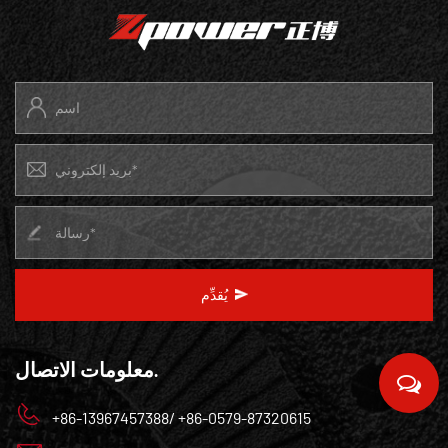
يُقدِّم
معلومات الاتصال.
+86-13967457388/ +86-0579-87320615