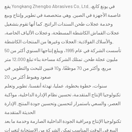
يقع Yongkang Zhengbo Abrasives Co. Ltd. في يونغ كانغ،
عاصمة الأجهزة في الصين. وهي متخصصة في تطوير وإنتاج وبيع
وخدمة عجلات طحن السندات الراتنج. كما أنها تقوم بتشغيل
عجلات القماش الكاشطة المسطحة، وعجلات الألياف الخاصة،
والأسلاك الفولاذية: العجلات وغيرها من المنتجات الكاشطة.
تأسست الشركة في عام 1995، ويبلغ إنتاجها السنوي أكثر من 50
مليون عجلة طحن. تمتلك الشركة مساحة بناء تبلغ 12,000 متر
مربع، وأكثر من 70 موظفًا، و10 فنيين للبحث والتطوير. في
صعود وهبوط أكثر من 20
سنوات، خطوة بخطوة، عمليا، تهدئة أنفسنا، تطوير وتعلم
تكنولوجيا الإنتاج المتقدمة، تحسين نظام الإدارة الداخلية، مواكبة
العصر، والسعي باستمرار لتحسين وتحسين جودة المنتج. الإدارة
الحديثة المتقدمة
تكنولوجيا الإنتاج ومراقبة الجودة الداخلية الصارمة وخدمة ما بعد
البيع في الوقت المناسب تمكن الشركة من الاستجابة لتغيرات