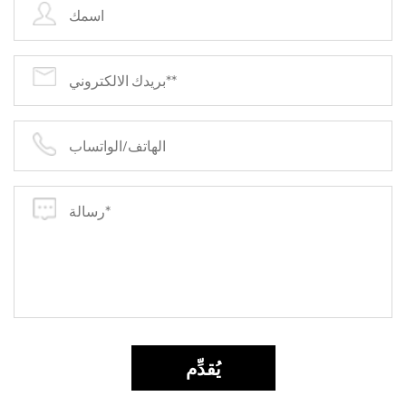
حدوث شرارة أو أضرار أخرى، مما يحافظ على مساحة
العمل الخاصة بك أكثر أمانًا.
فعال من حيث التكلفة: إن قرص تلميع الخشب المعدني
الخاص بنا هو مادة استهلاكية ميسورة التكلفة توفر قيمة
جيدة مقابل المال. إن عمر التشغيل الطويل ومجموعة
واسعة من التطبيقات تجعله الاختيار الأمثل للعملاء الذين
يتطلعون إلى تحسين إنفاقهم على الأدوات الكاشطة.
يُقدِّم