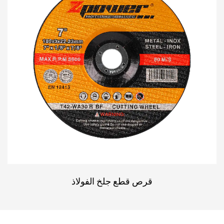
القطع الأخرى الموجودة في السوق. مع الاستخدام
والصيانة الصحيحة، يمكن لقرص القطع الخاص بنا أن
يتحمل قسوة مهام القطع الصعبة، مما يلغي الحاجة إلى
الاستبدالات المتكررة.
4. السلامة والدقة
تم تصميم قرص القطع الخاص بنا مع أخذ السلامة والدقة
في الاعتبار. إنه ذو شكل جانبي رفيع يقلل من خطر
الارتداد، مما يضمن بقاء المشغل آمنًا أثناء مهام القطع.
كما يسمح تصميم القرص بإجراء عمليات قطع دقيقة،
مما يقلل الحاجة إلى أعمال تشطيب إضافية.
5. التسعير بأسعار معقولة
على الرغم من جودته وأدائه الجيد، فإن قرص القطع
قرص قطع جلخ الفولاذ
الخاص بنا يتم تسعيره بشكل تنافسي، مما يجعله ذو قيمة
جيدة للتجار الذين يتطلعون إلى تقليل تكاليف التشغيل