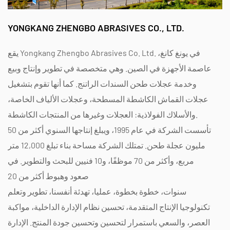
YONGKANG ZHENGBO ABRASIVES CO., LTD.
يقع Yongkang Zhengbo Abrasives Co. Ltd. في يونغ كانغ،
عاصمة الأجهزة في الصين. وهي متخصصة في تطوير وإنتاج وبيع
وخدمة عجلات طحن السندات الراتنج. كما أنها تقوم بتشغيل
عجلات القماش الكاشطة المسطحة، وعجلات الألياف الخاصة،
والأسلاك الفولاذية: العجلات وغيرها من المنتجات الكاشطة.
تأسست الشركة في عام 1995، ويبلغ إنتاجها السنوي أكثر من 50
مليون عجلة طحن. تمتلك الشركة مساحة بناء تبلغ 12,000 متر
مربع، وأكثر من 70 موظفًا، و10 فنيين للبحث والتطوير. في
صعود وهبوط أكثر من 20
سنوات، خطوة بخطوة، عمليا، تهدئة أنفسنا، تطوير وتعلم
تكنولوجيا الإنتاج المتقدمة، تحسين نظام الإدارة الداخلية، مواكبة
العصر، والسعي باستمرار لتحسين وتحسين جودة المنتج. الإدارة