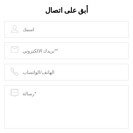
الخاصة بهم.
أبق على اتصال
وفي الختام، فإن قرص القطع المصنوع من الفولاذ
المقاوم للصدأ والإينوكس هو الخيار الأمثل لحلول القطع
عالية الجودة. إن أداء القطع وتعدد الاستخدامات والمتانة
والسلامة والدقة يجعلها إضافة قيمة لأي ورشة عمل أو
موقع بناء. اتصل بنا اليوم لمزيد من المعلومات ولتقديم
طلبك.