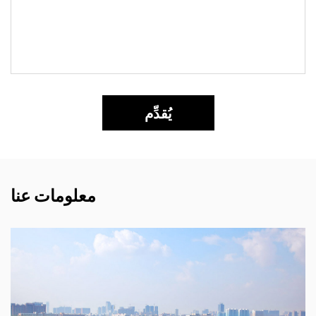
السهل إزالة فتحات تجميع الغبار، مما يمنع الانسداد
ويضمن كفاءة صنفرة جيدة. بالإضافة إلى ذلك، يسمح
نظام التثبيت بالخطاف والحلقة بالتنظيف المباشر للوحة
الصنفرة، مما يساهم بشكل أكبر في سهولة الاستخدام
والصيانة بشكل عام.
يُقدِّم
8. مجموعة واسعة من الأحجام والحصى:
لتلبية احتياجات الصنفرة المختلفة، تتوفر هذه الأقراص
بمجموعة من الأحجام والحبيبات. يمكن للمستخدمين
تحديد الحجم المناسب ليناسب أدوات الصنفرة الخاصة
معلومات عنا
بهم واختيار مستوى الحبيبات الذي يناسب تطبيقهم
المحدد. يضمن هذا التنوع أن يتمكن المستخدمون من
العثور على القرص الجميل لمشروعاتهم، سواء كانوا
يحتاجون إلى حبيبات خشنة لإزالة المواد القاسية أو
حبيبات ناعمة للحصول على لمسة نهائية ناعمة.