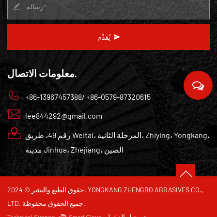
يُقدِّم
معلومات الاتصال.
+86-13967457388/ +86-0579-87320615
lee844292@gmail.com
رقم 49، طريق Weitai، المرحلة الثانية، Zhiying، Yongkang،
مدينة Jinhua، Zhejiang، الصين
حقوق الطبع والنشر © 2024. YONGKANG ZHENGBO ABRASIVES CO.,
LTD. جميع الحقوق محفوظة.
تسجيل الدخول