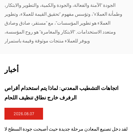
الجودة "الآمنة والفعالة، والجودة والكمية، والتطوير والابتكار،
وطمأنة العملاء"، وتؤسس مفهوم "تحقيق القيمة للعملاء، وتطوير
العملاء هو تطوير المؤسسات"، مع "مستقر، صادق وصادق
ومتعدد الاستخدامات. "الابتكار والمغامرة" هو روح المؤسسة،
ويوفر للعملاء منتجات موثوقة وقيمة باستمرار
أخبار
لطحن ذات الرفرف الزاوية مزجًا أكثر
اتجاهات التشطيب
سلاسة للحام من العجلات الصلبة
2026.07.31
لى إزالة المعدن الزائد فقط. غالبًا ما تحدد
لقد دخل تصنيع المعادن