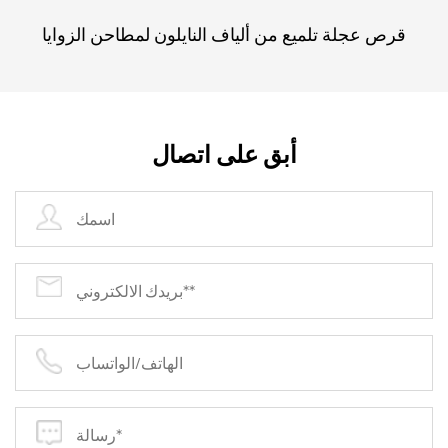
التوزيع الموحد للمواد الكاشطة نمط صنفرة متساوٍ، مما
قرص عجلة تلميع من ألياف النايلون لمطاحن الزوايا
يقلل من احتمالية وجود أسطح غير مستوية أو خدوش.
يعد هذا الاتساق ضروريًا لتحقيق تشطيبات عالية الجودة
والحفاظ على المعايير المهنية في مختلف المشاريع.
6. تعزيز المتانة:
أبق على اتصال
تم تصميم هذه الأقراص لتحمل مهام الصنفرة شديدة
التحمل، مع وضع المتانة في الاعتبار. يساهم البناء القوي
والمواد عالية الجودة في إطالة عمر الأقراص، حتى عند
استخدامها على الأسطح الصعبة. تُترجم هذه المتانة إلى
توفير في التكاليف للمستخدمين، حيث يتم تقليل الحاجة
إلى استبدال الأقراص بشكل متكرر.
7. سهولة الصيانة:
يعمل تصميم قرص الصنفرة المكون من 8 فتحات
بخطاف وحلقة على تبسيط عملية الصيانة والتنظيف. من