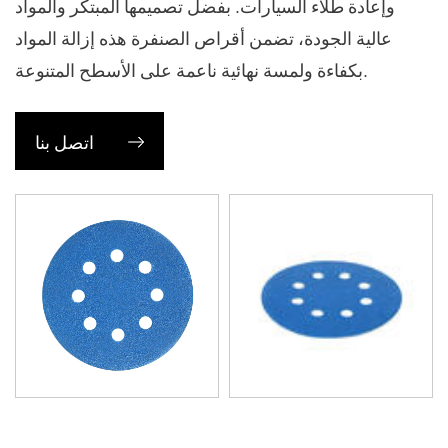
وإعادة طلاء السيارات. بفضل تصميمها المبتكر والمواد
عالية الجودة، تضمن أقراص الصنفرة هذه إزالة المواد
بكفاءة ولمسة نهائية ناعمة على الأسطح المتنوعة.
الميزات الرئيسية
1. استخراج الغبار الأمثل:
اتصل بنا
الميزة البارزة لقرص الصنفرة ذو الخطاف والحلقة ذو 8
فتحات هو نمطه المكون من ثمانية فتحات والموضع
بشكل استراتيجي. يسهل هذا التصميم استخراج الغبار
بشكل فعال، مما يقلل من كمية الغبار التي تتراكم أثناء
الصنفرة. من خلال السماح بتجميع الغبار بكفاءة من خلال
الفتحات، تساعد هذه الأقراص في الحفاظ على مساحة
عمل نظيفة وتعزيز الرؤية وإطالة عمر كل من القرص
ومعدات الصنفرة.
2. نظام التثبيت بالخطاف والحلقة: